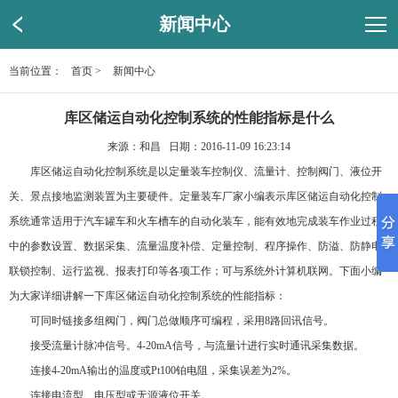
新闻中心
当前位置：
首页
>
新闻中心
库区储运自动化控制系统的性能指标是什么
来源：和昌 日期：2016-11-09 16:23:14
库区储运自动化控制系统是以定量装车控制仪、流量计、控制阀门、液位开
关、景点接地监测装置为主要硬件。定量装车厂家小编表示库区储运自动化控制
系统通常适用于汽车罐车和火车槽车的自动化装车，能有效地完成装车作业过程
中的参数设置、数据采集、流量温度补偿、定量控制、程序操作、防溢、防静电
联锁控制、运行监视、报表打印等各项工作；可与系统外计算机联网。下面小编
为大家详细讲解一下库区储运自动化控制系统的性能指标：
可同时链接多组阀门，阀门总做顺序可编程，采用8路回讯信号。
接受流量计脉冲信号。4-20mA信号，与流量计进行实时通讯采集数据。
连接4-20mA输出的温度或Pt100铂电阻，采集误差为2%。
连接电流型、电压型或无源液位开关。