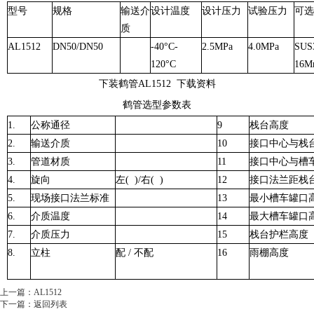
型号
规格
输送介
设计温度
设计压力
试验压力
可选
质
AL1512
DN50/DN50
-40°C-
2.5MPa
4.0MPa
SUS
120°C
16M
下装鹤管AL1512 下载资料
鹤管选型参数表
1.
公称通径
9
栈台高度
2.
输送介质
10
接口中心与栈
3.
管道材质
11
接口中心与槽
4.
旋向
左( )/右( )
12
接口法兰距栈
5.
现场接口法兰标准
13
最小槽车罐口
6.
介质温度
14
最大槽车罐口
7.
介质压力
15
栈台护栏高度
8.
立柱
配 / 不配
16
雨棚高度
上一篇：
AL1512
下一篇：
返回列表