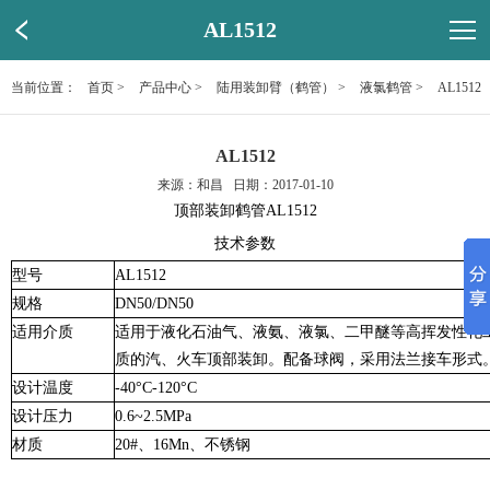
AL1512
当前位置：
首页
>
产品中心
>
陆用装卸臂（鹤管）
>
液氯鹤管
>
AL1512
AL1512
来源：和昌 日期：2017-01-10
顶部装卸鹤管AL1512
技术参数
型号
AL1512
规格
DN50/DN50
适用介质
适用于液化石油气、液氨、液氯、二甲醚等高挥发性化
质的汽、火车顶部装卸。配备球阀，采用法兰接车形式
设计温度
-40°C-120°C
设计压力
0.6~2.5MPa
材质
20#、16Mn、不锈钢